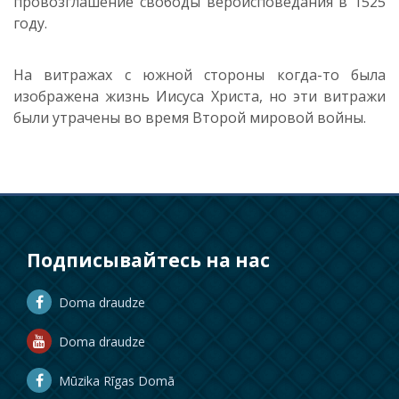
провозглашение свободы вероисповедания в 1525
году.
На витраж
ах
с южной стороны когда-то была
изображена жизнь Иисуса Христа, но эти витражи
были утрачены во время Второй мировой войны.
Подписывайтесь на нас
Doma draudze
Doma draudze
Mūzika Rīgas Domā