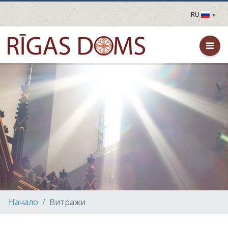
RU
LV
EN
DE
FR
UA
LT
EE
FI
Hачало
Витражи