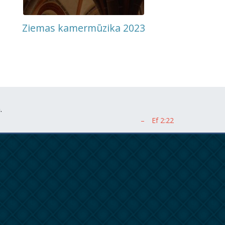
Ziemas kamermūzika 2023
.