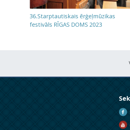
36.Starptautiskais ērģeļmūzikas
festivāls RĪGAS DOMS 2023
Se
D
D