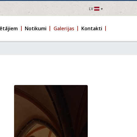
LV
LV
EN
ētājiem
Notikumi
Galerijas
Kontakti
DE
FR
UA
LT
EE
FI