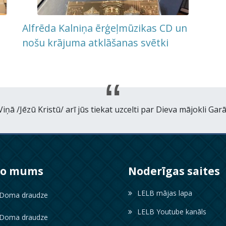
Alfrēda Kalniņa ērģeļmūzikas CD un
nošu krājuma atklāšanas svētki
Viņā /Jēzū Kristū/ arī jūs tiekat uzcelti par Dieva mājokli Garā
ko mums
Noderīgas saites
LELB mājas lapa
oma draudze
LELB Youtube kanāls
oma draudze