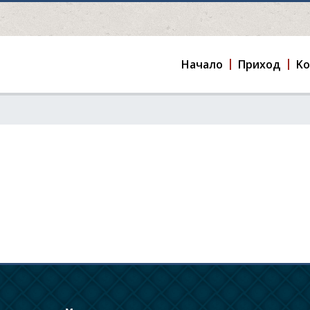
Hачало
Приход
K