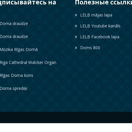
дписывайтесь на
Полезные ссылк
с
LELB mājas lapa
oma draudze
LELB Youtube kanāls
oma draudze
LELB Facebook lapa
Doms 800
ūzika Rīgas Domā
iga Cathedral Walcker Organ
īgas Doma koris
oma sprediķi