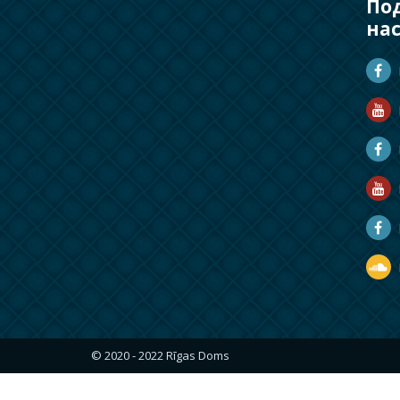
По
на
D
D
M
R
R
D
© 2020 - 2022 Rīgas Doms