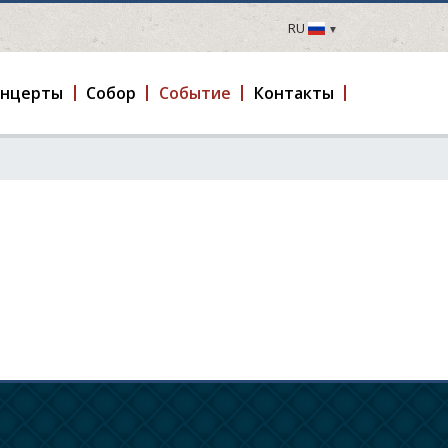
RU
LV
EN
онцерты
Cобор
Событие
Контакты
DE
FR
UA
LT
EE
FI