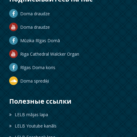
Doma draudze
Doma draudze
Mūzika Rīgas Domā
Riga Cathedral Walcker Organ
Rīgas Doma koris
Doma sprediķi
Полезные ссылки
LELB mājas lapa
LELB Youtube kanāls