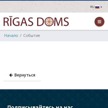
RU
LV
EN
DE
FR
Hачало
Событие
UA
LT
EE
FI
Вернуться
Подписывайтесь на нас