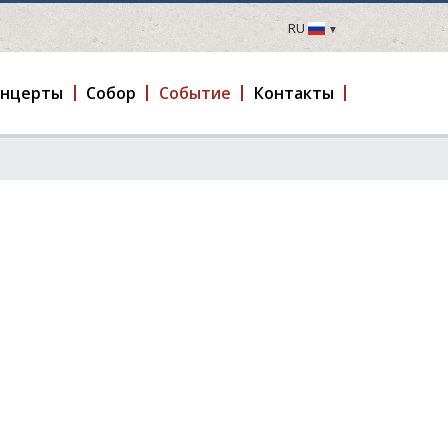
RU
LV
EN
онцерты
Cобор
Событие
Контакты
DE
FR
UA
LT
EE
FI