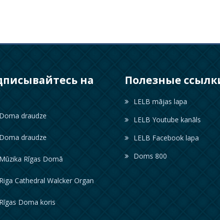
дписывайтесь на
Полезные ссылк
с
LELB mājas lapa
oma draudze
LELB Youtube kanāls
oma draudze
LELB Facebook lapa
Doms 800
ūzika Rīgas Domā
iga Cathedral Walcker Organ
īgas Doma koris