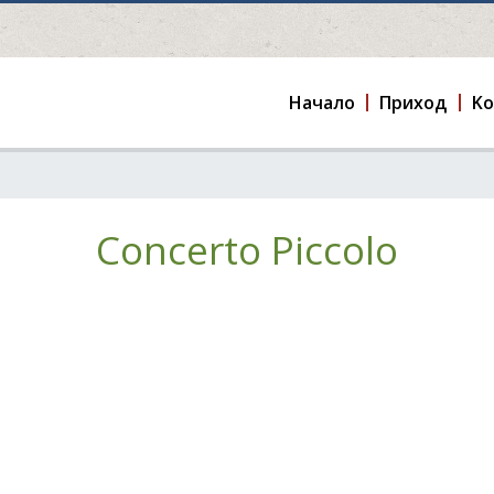
Hачало
Приход
K
Concerto Piccolo