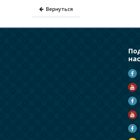
Вернуться
По
на
D
D
M
R
R