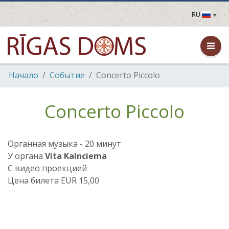
RU
LV
EN
DE
FR
Hачало
Событие
Concerto Piccolo
UA
LT
EE
Concerto Piccolo
FI
Oрганная музыка - 20 минут
У органа
Vita Kalnciema
C видео проекцией
Цена билета EUR 15,00