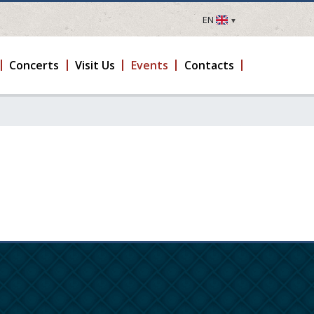
EN
LV
EN
Concerts
Visit Us
Events
Contacts
DE
FR
UA
LT
EE
FI