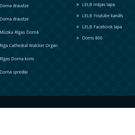
LELB mājas lapa
oma draudze
LELB Youtube kanāls
oma draudze
LELB Facebook lapa
ūzika Rīgas Domā
Doms 800
iga Cathedral Walcker Organ
īgas Doma koris
oma sprediķi