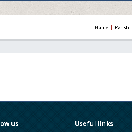
Home
Parish
low us
Useful links