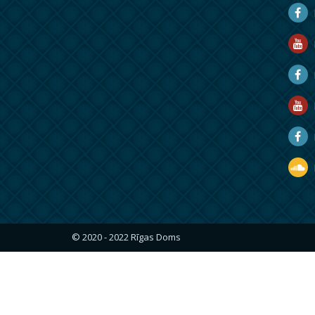
D
D
M
R
R
D
© 2020 - 2022 Rīgas Doms