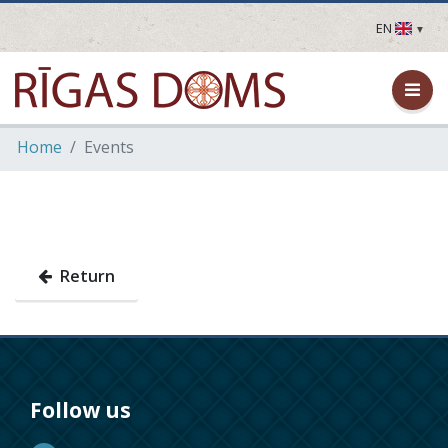
EN
LV
EN
DE
FR
Home
Events
UA
LT
EE
FI
Return
Follow us