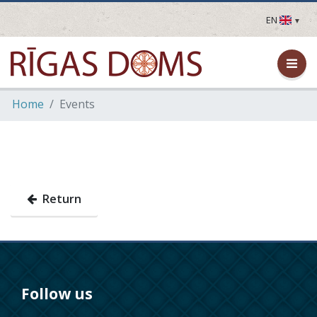
EN
LV
EN
DE
FR
Home
Events
UA
LT
EE
FI
Return
Follow us