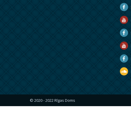
D
D
M
R
R
D
© 2020 - 2022 Rīgas Doms