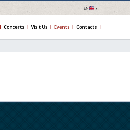
EN
LV
EN
Concerts
Visit Us
Events
Contacts
DE
FR
UA
LT
EE
FI