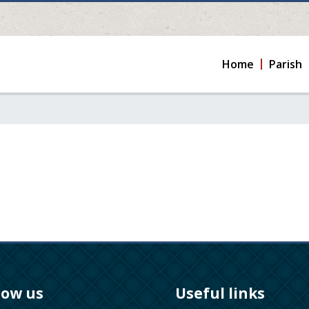
Home
Parish
low us
Useful links