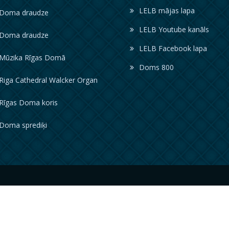
LELB mājas lapa
oma draudze
LELB Youtube kanāls
oma draudze
LELB Facebook lapa
ūzika Rīgas Domā
Doms 800
iga Cathedral Walcker Organ
īgas Doma koris
oma sprediķi