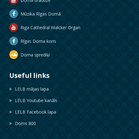
Doma draudze
Mūzika Rīgas Domā
Riga Cathedral Walcker Organ
Rīgas Doma koris
Doma sprediķi
Useful links
LELB mājas lapa
LELB Youtube kanāls
LELB Facebook lapa
Doms 800