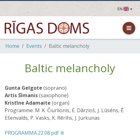
EN
LV
EN
DE
FR
Home
Events
Baltic melancholy
UA
LT
EE
Baltic melancholy
FI
Gunta Gelgote
(soprano)
Artis Sīmanis
(saxophone)
Kristīne Adamaite
(organ)
Programme: M. K. Čiurlionis, E. Dārziņš, J. Lūsēns, Ē.
Ešenvalds, P. Vasks, K. Rērihs, J. Jurkunas
PROGRAMMA.22.08.pdf