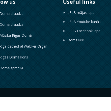
low us
Useful links
LELB mājas lapa
oma draudze
LELB Youtube kanāls
oma draudze
LELB Facebook lapa
ūzika Rīgas Domā
Doms 800
iga Cathedral Walcker Organ
īgas Doma koris
oma sprediķi