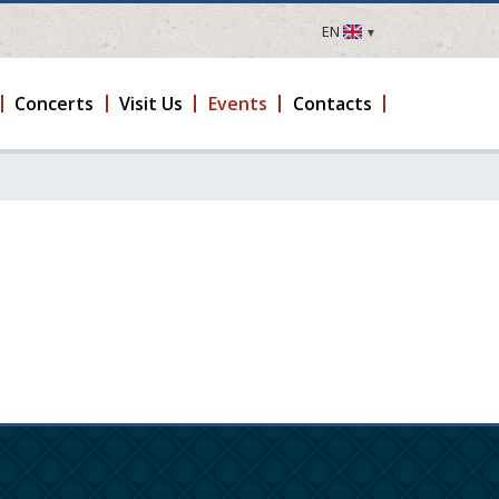
EN
LV
EN
Concerts
Visit Us
Events
Contacts
DE
FR
UA
LT
EE
FI