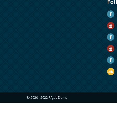
Fol
D
D
M
R
R
D
© 2020 - 2022 Rīgas Doms