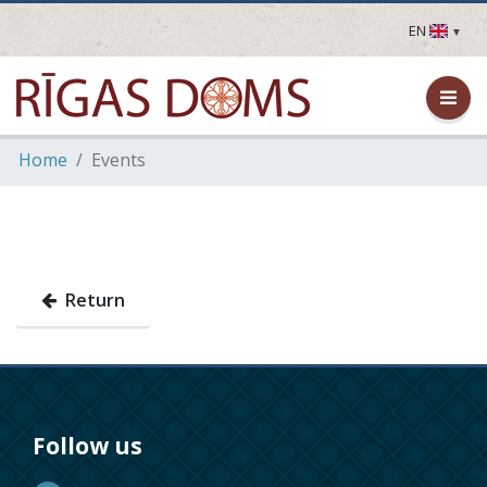
EN
LV
EN
DE
FR
Home
Events
UA
LT
EE
FI
Return
Follow us