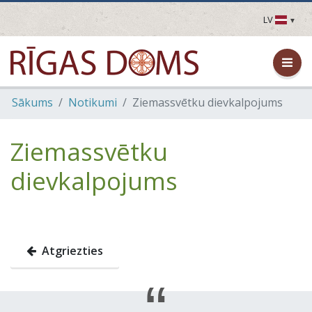
LV
LV
EN
DE
FR
Sākums
Notikumi
Ziemassvētku dievkalpojums
UA
LT
EE
Ziemassvētku
FI
dievkalpojums
Atgriezties