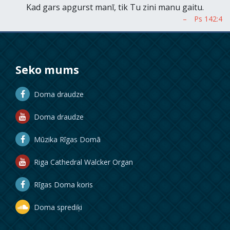
Kad gars apgurst manī, tik Tu zini manu gaitu.
Seko mums
Doma draudze
Doma draudze
Mūzika Rīgas Domā
Riga Cathedral Walcker Organ
Rīgas Doma koris
Doma sprediķi