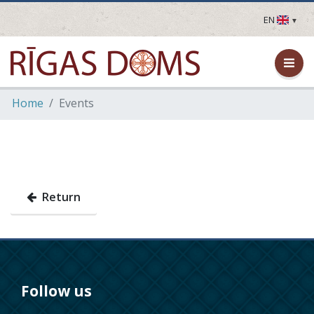
EN
LV
EN
DE
FR
Home
Events
UA
LT
EE
FI
Return
Follow us