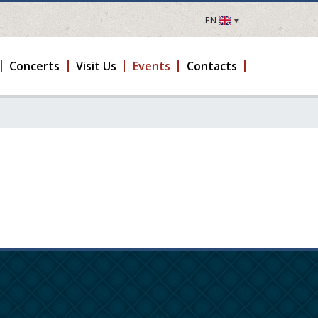
EN
LV
EN
Concerts
Visit Us
Events
Contacts
DE
FR
UA
LT
EE
FI