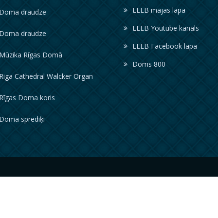
LELB mājas lapa
oma draudze
LELB Youtube kanāls
oma draudze
LELB Facebook lapa
ūzika Rīgas Domā
Doms 800
iga Cathedral Walcker Organ
īgas Doma koris
oma sprediķi