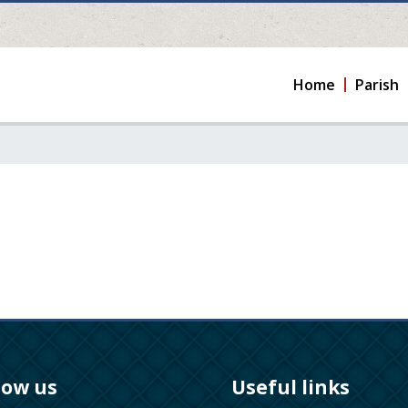
Home
Parish
low us
Useful links