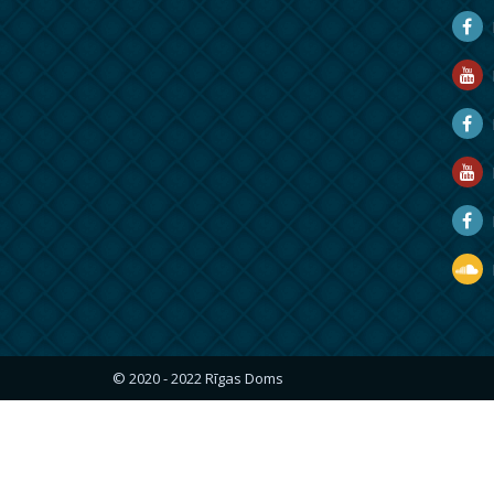
D
D
M
R
R
D
© 2020 - 2022 Rīgas Doms