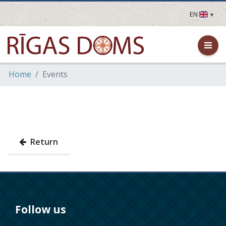
EN
LV
EN
DE
FR
Home
Events
UA
LT
EE
FI
Return
Follow us