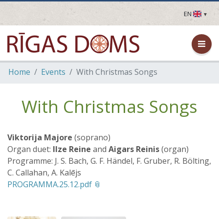
EN
LV
EN
DE
FR
Home
Events
With Christmas Songs
UA
LT
EE
With Christmas Songs
FI
Viktorija Majore
(soprano)
Organ duet:
Ilze Reine
and
Aigars Reinis
(organ)
Programme: J. S. Bach, G. F. Händel, F. Gruber, R. Bölting,
C. Callahan, A. Kalējs
PROGRAMMA.25.12.pdf