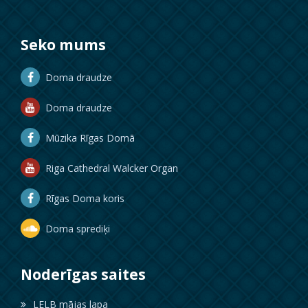
Seko mums
Doma draudze
Doma draudze
Mūzika Rīgas Domā
Riga Cathedral Walcker Organ
Rīgas Doma koris
Doma sprediķi
Noderīgas saites
LELB mājas lapa