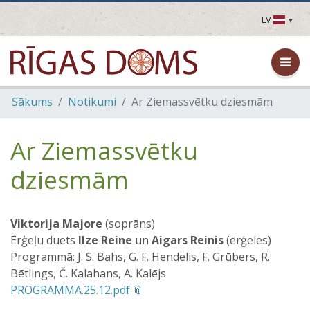
LV
LV
EN
DE
FR
Sākums
Notikumi
Ar Ziemassvētku dziesmām
UA
LT
EE
Ar Ziemassvētku
FI
dziesmām
Viktorija Majore
(soprāns)
Ērģeļu duets
Ilze Reine
un
Aigars Reinis
(ērģeles)
Programmā: J. S. Bahs, G. F. Hendelis, F. Grūbers, R.
Bētlings, Č. Kalahans, A. Kalējs
PROGRAMMA.25.12.pdf