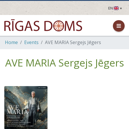
EN
LV
EN
DE
FR
Home
Events
AVE MARIA Sergejs Jēgers
UA
LT
EE
AVE MARIA Sergejs Jēgers
FI