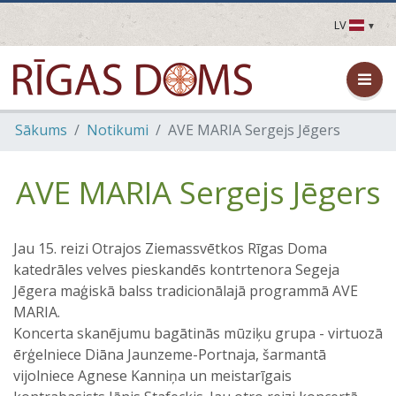
LV
LV
EN
DE
FR
Sākums
Notikumi
AVE MARIA Sergejs Jēgers
UA
LT
EE
AVE MARIA Sergejs Jēgers
FI
Jau 15. reizi Otrajos Ziemassvētkos Rīgas Doma
katedrāles velves pieskandēs kontrtenora Segeja
Jēgera maģiskā balss tradicionālajā programmā AVE
MARIA.
Koncerta skanējumu bagātinās mūziķu grupa - virtuozā
ērģelniece Diāna Jaunzeme-Portnaja, šarmantā
vijolniece Agnese Kanniņa un meistarīgais