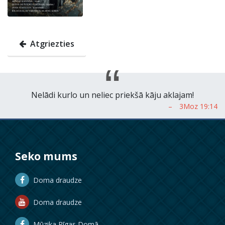
Atgriezties
Nelādi kurlo un neliec priekšā kāju aklajam!
Seko mums
Doma draudze
Doma draudze
Mūzika Rīgas Domā