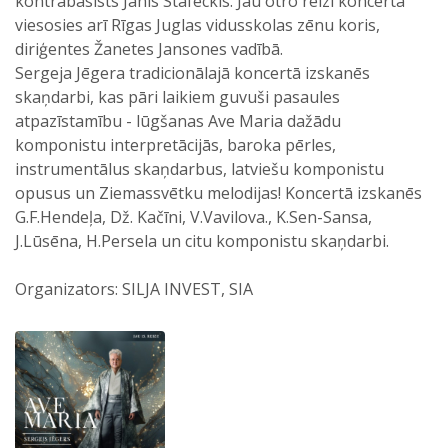
kontrabasists Jānis Stafeckis. Jau otro reizi koncertā
viesosies arī Rīgas Juglas vidusskolas zēnu koris,
diriģentes Žanetes Jansones vadībā.
Sergeja Jēgera tradicionālajā koncertā izskanēs
skaņdarbi, kas pāri laikiem guvuši pasaules
atpazīstamību - lūgšanas Ave Maria dažādu
komponistu interpretācijās, baroka pērles,
instrumentālus skaņdarbus, latviešu komponistu
opusus un Ziemassvētku melodijas! Koncertā izskanēs
G.F.Hendeļa, Dž. Kačīni, V.Vavilova., K.Sen-Sansa,
J.Lūsēna, H.Persela un citu komponistu skaņdarbi.
Organizators: SILJA INVEST, SIA