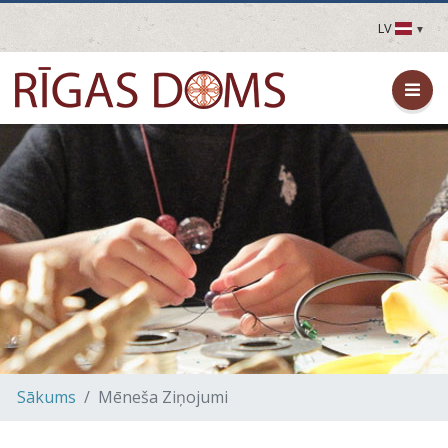
LV
LV
EN
DE
FR
UA
LT
EE
FI
Sākums
Mēneša Ziņojumi