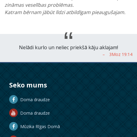
zināmas veselības problēmas.
Katram bērnam jābūt līdzi atbildīgam pieaugušajam.
Nelādi kurlo un neliec priekšā kāju aklajam!
Seko mums
Doma draudze
Doma draudze
Mūzika Rīgas Domā