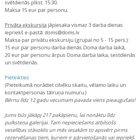
svētdienās plkst. 15:30.
Maksa 15 eur par personu.
Privāta ekskursija
jāpiesaka vismaz 3 darba dienas
iepriekš e-pastā: doms@doms.lv
Maksa par privātu ekskursiju (grupai no 5 - 15 pers.):
15 eur par personu darba dienās Doma darba laikā,
20 eur par personu ārpus Doma darba laika, sestdienās
un svētdienās.
Pieteikties
(Pieteikumā norādiet cilvēku skaitu, vēlamo laiku un
kontaktpersonas tālruņa numuru.)
Bērnu līdz 12 gadu vecumam pavada viens pieaugušais!
Jums būs jākāpj 217 pakāpienu, lai nonāktu līdz
pulksteņa galerijai. Tam nepieciešams atbilsošs
veselības stāvoklis un mēs iesakām to apsvērt pirms
rezervēšanas tiem, kuriem ir pārvietošanās vai iepriekš