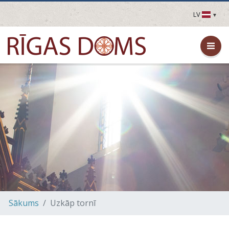
LV
LV
EN
DE
FR
UA
LT
EE
FI
Sākums
Uzkāp tornī