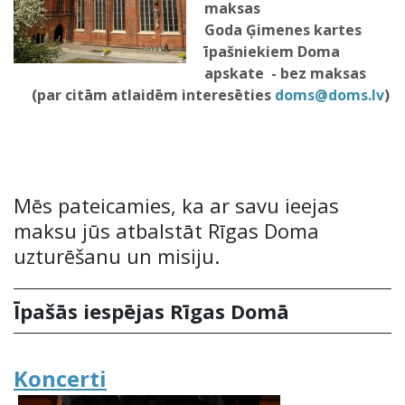
maksas
Goda Ģimenes kartes
īpašniekiem Doma
apskate - bez maksas
(par citām atlaidēm interesēties
doms@doms.lv
)
Mēs pateicamies, ka ar savu ieejas
maksu jūs atbalstāt Rīgas Doma
uzturēšanu un misiju.
Īpašās iespējas Rīgas Domā
Koncerti