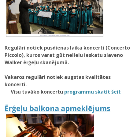
Regulāri notiek pusdienas laika koncerti (Concerto
Piccolo), kuros varat gūt nelielu ieskatu slaveno
Walker ērģeļu skanējumā.
Vakaros regulāri notiek augstas kvalitātes
koncerti.
Visu tuvāko koncertu
programmu skatīt šeit
Ērģeļu balkona apmeklējums