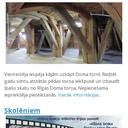
Vienreizēja iespēja kājām uzkāpt Doma tornī. Redzēt
gadu simtu atstātās pēdas torņa iekšpusē un izbaudīt
īpašo skatu no Rīgas Doma torņa. Nepieciešama
iepriekšēja pieteikšanās.
Vairāk informācijas...
Skolēniem