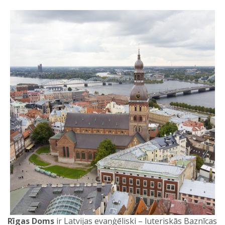
Rīgas Doms
ir Latvijas evaņģēliski – luteriskās Baznīcas