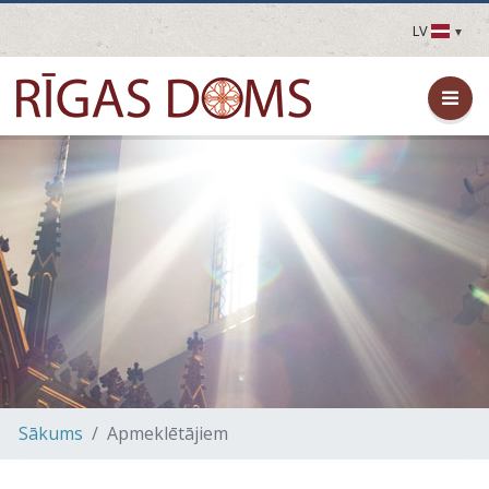
LV
LV
EN
DE
FR
UA
LT
EE
FI
Sākums
Apmeklētājiem