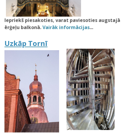
Iepriekš piesakoties, varat paviesoties augstajā
ērģeļu balkonā.
Vairāk informācijas
...
Uzkāp Tornī