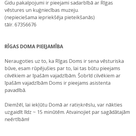
Gidu pakalpojumi ir pieejami sadarbībā ar Rīgas
vēstures un kuģniecības muzeju.
(nepieciešama iepriekšēja pieteikšanās)
tālr. 67356676
RĪGAS DOMA PIEEJAMĪBA
Neraugoties uz to, ka Rīgas Doms ir sena vēsturiska
būve, esam rūpējušies par to, lai tas būtu pieejams
cilvēkiem ar īpašām vajadzībām. Šobrīd cilvēkiem ar
īpašām vajadzībām Doms ir pieejams asistenta
pavadībā.
Diemžēl, lai iekļūtu Domā ar ratiņkrēslu, var nākties
uzgaidīt līdz ~ 15 minūtēm. Atvainojiet par sagādātajām
neērtībām!