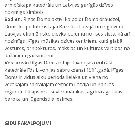
arhibīskapa katedrāle un Latvijas garīgās dzīves
nozīmīgs simbols.
Šodien
, Rīgas Domā aktīvi kalpojot Doma draudzei,
Doms kalpo luteriskajai Baznīcai Latvijā un ir galveno
Latvijas ekumēnisko dievkalpojumu norises vieta, kā arī
nozīmīgs Rīgas mūzikas dzīves centriem, kurš glabā
vēstures, arhitektūras, mākslas un kultūras vērtības no
dažādiem gadsimtiem.
Vēsturiski
Rīgas Doms ir bijis Livonijas centrālā
katedrāle līdz Livonijas sabrukšanai 1561.gadā. Rīgas
Doms ir viduslaiku perioda lielākā un viena no
vecākajām sakrālajām celtnēm Latvijā un Baltijas
reģionā. Tā apvieno sevī romānikas, agrīnās gotikas,
baroka un jūgendstila iezīmes.
GIDU PAKALPOJUMI