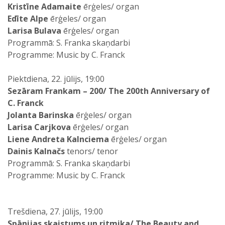
Kristīne Adamaite
ērģeles/ organ
Edīte Alpe
ērģeles/ organ
Larisa Bulava
ērģeles/ organ
Programmā: S. Franka skaņdarbi
Programme: Music by C. Franck
Piektdiena, 22. jūlijs, 19:00
Sezāram Frankam – 200/ The 200th Anniversary of
C. Franck
Jolanta Barinska
ērģeles/ organ
Larisa Carjkova
ērģeles/ organ
Liene Andreta Kalnciema
ērģeles/ organ
Dainis Kalnačs
tenors/ tenor
Programmā: S. Franka skaņdarbi
Programme: Music by C. Franck
Trešdiena, 27. jūlijs, 19:00
Spānijas skaistums un ritmika/ The Beauty and