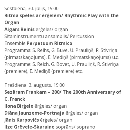
Sestdiena, 30. jūlijs, 19:00
Ritma spēles ar ērģelēm/ Rhythmic Play with the
Organ
Aigars Reinis
ērģeles/ organ
Sitaminstrumentu ansamblis/ Percussion
Ensemble
Perpetuum Ritmico
Programmā: S. Reihs, G. Buvē, U. Prauliņš, R. Stivriņa
(pirmatskaņojums), E. Mediņš (pirmatskaņojums) u.c.
Programme: S. Reich, G. Bovet, U. Prauliņš, R. Stivriņa
(premiere), E. Mediņš (premiere) etc.
Trešdiena, 3. augusts, 19:00
Sezāram Frankam – 200/ The 200th Anniversary of
C. Franck
Ilona Birģele
ērģeles/ organ
Diāna Jaunzeme-Portnaja
ērģeles/ organ
Jānis Karpovičs
ērģeles/ organ
Ilze Grēvele-Skaraine
soprāns/ soprano