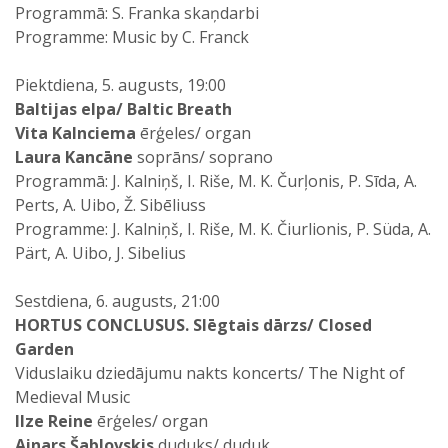
Programmā: S. Franka skaņdarbi
Programme: Music by C. Franck
Piektdiena, 5. augusts, 19:00
Baltijas elpa/ Baltic Breath
Vita Kalnciema
ērģeles/ organ
Laura Kancāne
soprāns/ soprano
Programmā: J. Kalniņš, I. Riše, M. K. Čurļonis, P. Sīda, A.
Perts, A. Uibo, Ž. Sibēliuss
Programme: J. Kalniņš, I. Riše, M. K. Čiurlionis, P. Süda, A.
Pärt, A. Uibo, J. Sibelius
Sestdiena, 6. augusts, 21:00
HORTUS CONCLUSUS. Slēgtais dārzs/ Closed
Garden
Viduslaiku dziedājumu nakts koncerts/ The Night of
Medieval Music
Ilze Reine
ērģeles/ organ
Ainars Šablovskis
duduks/ duduk