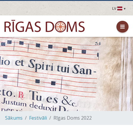
LV
LV
EN
DE
FR
UA
LT
EE
FI
Sākums
Festivāli
Rīgas Doms 2022