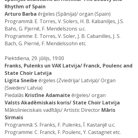
Rhythm of Spain
Arturo Barba
ērģeles (Spānija)/ organ (Spain)
Programmā: E. Torres, V. Solers, H. B. Kabaniljes, J.S.
Bahs, G. Pjernē, F. Mendelszons u.c.
Programme: E. Torres, V. Soler, J. B. Cabanilles, J. S.
Bach, G. Pierné, F. Mendelssohn etc.
Piektdiena, 29. jūlijs, 19:00
Franks, Pulenks un VAK Latvija/ Franck, Poulenc and
State Choir Latvija
Ligita Sneibe
ērģeles (Zviedrija/ Latvija)/ Organ
(Sweden/ Latvia)
Piedalās
Kristīne Adamaite
ērģeles/ organ
Valsts Akadēmiskais koris/ State Choir Latvija
Mākslinieciskais vadītājs/ Artistic Director
Māris
Sirmais
Programmā: S. Franks, F. Pulenks, Ī. Kastanjē u.c.
Programme: C. Franck, F. Poulenc, Y. Castagnet etc.