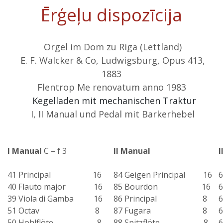
Ērģeļu dispozīcija
Orgel im Dom zu Riga (Lettland)
E. F. Walcker & Co, Ludwigsburg, Opus 413,
1883
Flentrop Me renovatum anno 1983
Kegelladen mit mechanischen Traktur
I, II Manual und Pedal mit Barkerhebel
I Manual
C – f 3
II Manual
I
41 Principal 16
84 Geigen Principal 16
40 Flauto major 16
85 Bourdon 16
39 Viola di Gamba 16
86 Principal 8
51 Octav 8
87 Fugara 8
50 Hohlflöte 8
88 Spitzflöte 8