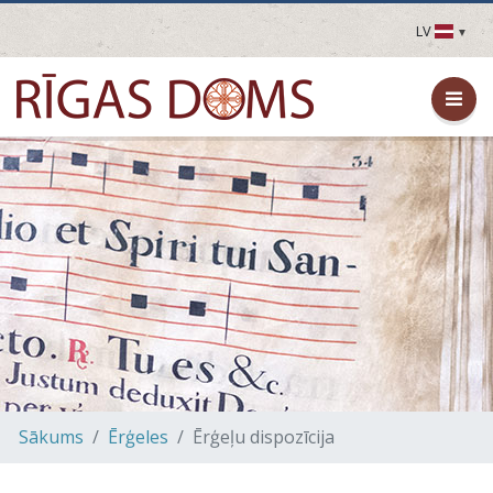
LV
LV
EN
DE
FR
UA
LT
EE
FI
Sākums
Ērģeles
Ērģeļu dispozīcija