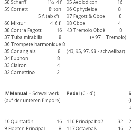
58 Scharff 1⅓ 4 f.
95 Aeolodicon 16
59 Cornett 8’ ton
96 Ophycleide 8
5 f. (ab cº)
97 Fagott & Oboë 8
60 Mixtur 4 6 f.
98 Oboë 4
38 Contra Fagott 16
43 Tremolo Oboë 8
37 Tuba mirabilis 8
(= 97 + Tremolo)
36 Trompete harmonique 8
35 Cor anglais 8
(43, 95, 97, 98 - schwellbar)
34 Euphon 8
33 Clairon 4
32 Cornettino 2
IV Manual
– Schwellwerk
Pedal
(C - d¹)
S
(auf der unteren Empore)
(
u
10 Quintatön 16
116 Principalbaß 32
9 Floeten Principal 8
117 Octavbaß 16