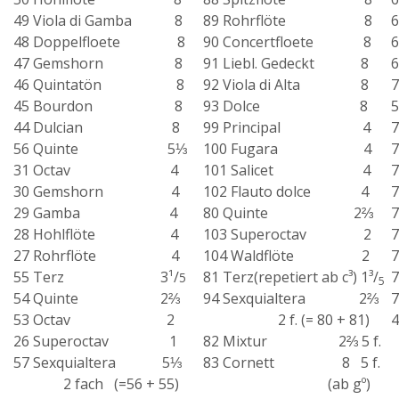
49 Viola di Gamba 8
89 Rohrflöte 8
48 Doppelfloete 8
90 Concertfloete 8
47 Gemshorn 8
91 Liebl. Gedeckt 8
6
46 Quintatön 8
92 Viola di Alta 8
45 Bourdon 8
93 Dolce 8
44 Dulcian 8
99 Principal 4
56 Quinte 5⅓
100 Fugara 4
31 Octav 4
101 Salicet 4
30 Gemshorn 4
102 Flauto dolce 4
29 Gamba 4
80 Quinte 2⅔
28 Hohlflöte 4
103 Superoctav 2
27 Rohrflöte 4
104 Waldflöte 2
55 Terz 3¹/
81 Terz(repetiert ab c³) 1³/
5
5
54 Quinte 2⅔
94 Sexquialtera 2⅔
53 Octav 2
2 f. (= 80 + 81)
4
26 Superoctav 1
82 Mixtur 2⅔ 5 f.
57 Sexquialtera 5⅓
83 Cornett 8 5 f.
2 fach (=56 + 55)
(ab gº)