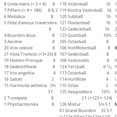
8 Unda maris (= 5 + 6) 8
118 Violonbaß 16
7 Piffaro (= 4 + 186) 8 & 2
119 Kontra Violonbaß 16
6 Melodica 8
120 Subbaß 16
5 Flûte d’amour traversière
121 Floetenbaß 16
8
122 Gedecktbaß 16
4 Bourdon doux 8
123 Quintbaß 10⅔
3 Aeoline 8
105 Octavbaß 8
20 Voix celeste 8
106 Hohlflötenbaß 8
21 Viola Tremolo (=3+20) 8
107 Gedectbaß 8
19 Floeten Principal 4
108 Violoncello 8
I
18 Gedecktfloete 4
124 Terzbaß 6 ²/
I
5
17 Vox angelica 4
113 Octavbaß 4
I
16 Salicet 2
114 Hohlflöte 4
I
15 Harmonia aetheria 2⅔
115 Octav 2
I
3 f.
125 Sexquialtera 10⅔
N
2 Trompete 8
2 f. (=123 + 124)
1 Phÿsharmonika 8
126 Mixtur 5⅓ 5 f.
61 Grand Bourdon 32 5 f.
(=117+105+113+123+124)
C