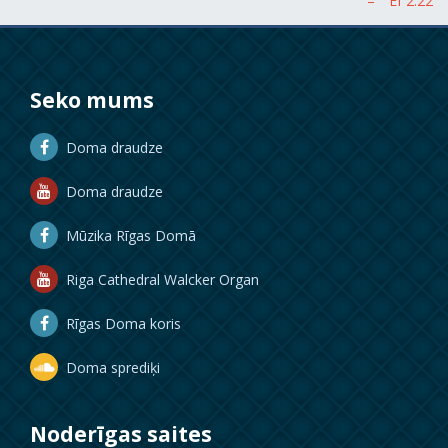
Seko mums
Doma draudze
Doma draudze
Mūzika Rīgas Domā
Riga Cathedral Walcker Organ
Rīgas Doma koris
Doma sprediķi
Noderīgas saites