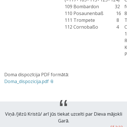
109 Bombardon 32
f
110 Posaunenbaß 16
8
111 Trompete 8
T
112 Cornobaßo 4
C
1
R
K
Doma dispozīcija PDF formātā:
Doma_dispozicija.pdf
Viņā /Jēzū Kristū/ arī jūs tiekat uzcelti par Dieva mājokli
Garā.