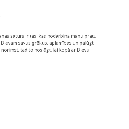
.
šanas saturs ir tas, kas nodarbina manu prātu,
ēt Dievam savus grēkus, aplamības un palūgt
 norimst, tad to noslēgt, lai kopā ar Dievu