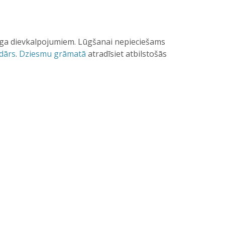
cīga dievkalpojumiem. Lūgšanai nepieciešams
dārs
.
Dziesmu grāmatā
atradīsiet atbilstošās