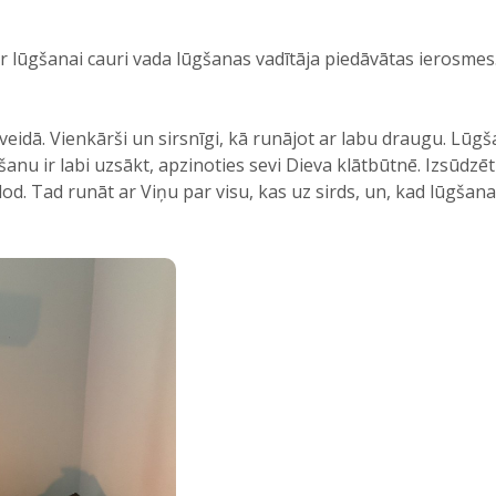
ur lūgšanai cauri vada lūgšanas vadītāja piedāvātas ierosmes
eidā. Vienkārši un sirsnīgi, kā runājot ar labu draugu. Lūg
šanu ir labi uzsākt, apzinoties sevi Dieva klātbūtnē. Izsūdz
od. Tad runāt ar Viņu par visu, kas uz sirds, un, kad lūgšana