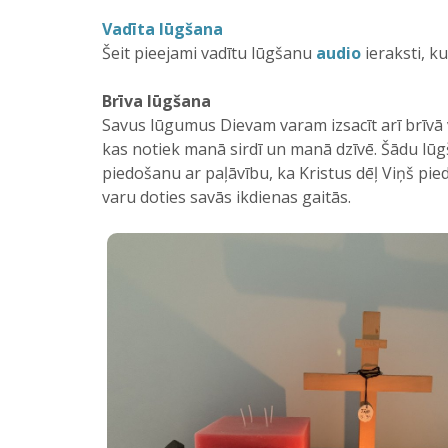
Vadīta lūgšana
Šeit pieejami vadītu lūgšanu
audio
ieraksti, k
Brīva lūgšana
Savus lūgumus Dievam varam izsacīt arī brīvā v
kas notiek manā sirdī un manā dzīvē. Šādu lūg
piedošanu ar paļāvību, ka Kristus dēļ Viņš pied
varu doties savās ikdienas gaitās.