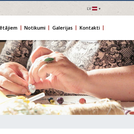
LV
LV
EN
ētājiem
Notikumi
Galerijas
Kontakti
DE
FR
UA
LT
EE
FI