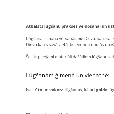
Atbalsts lūgšanu prakses veidošanai un uz
Lūgšana ir mana vēršanās pie Dieva. Saruna, k
Dievu katrs savā vietā, bet vienoti domās un 
Šeit ir pieejami materiāli dažādiem lūgšanu ve
Lūgšanām ģimenē un vienatnē:
Īsas
rīta
un
vakara
lūgšanas, kā arī
galda
lūg