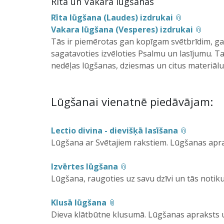
Rīta un Vakara lūgšanas
Rīta lūgšana (Laudes) izdrukai
Vakara lūgšana (Vesperes) izdrukai
Tās ir piemērotas gan kopīgam svētbrīdim, ga
sagatavoties izvēloties Psalmu un lasījumu. 
nedēļas lūgšanas, dziesmas un citus materiālu
Lūgšanai vienatnē piedāvājam:
Lectio divina - dievišķā lasīšana
Lūgšana ar Svētajiem rakstiem. Lūgšanas apr
Izvērtes lūgšana
Lūgšana, raugoties uz savu dzīvi un tās noti
Klusā lūgšana
Dieva klātbūtne klusumā. Lūgšanas apraksts 