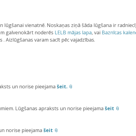
n lūgšanai vienatnē. Noskaņas ziņā šāda lūgšana ir radnie
Tam galvenokārt noderēs
LELB mājas lapa
, vai
Baznīcas kalen
s . Aizlūgšanas varam sacīt pēc vajadzības.
aksts un norise pieejama
šeit.
kumiem. Lūgšanas apraksts un norise pieejama
šeit
un norise pieejama
šeit