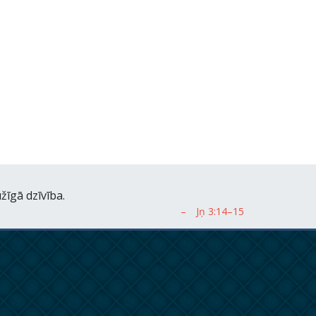
žīgā dzīvība.