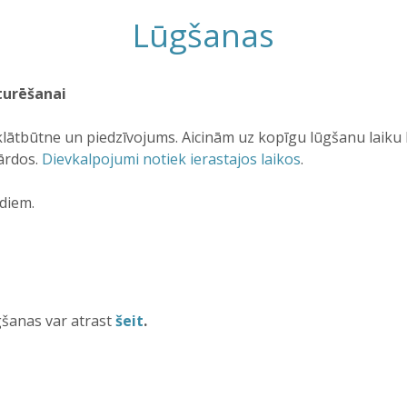
Lūgšanas
turēšanai
lātbūtne un piedzīvojums. Aicinām uz kopīgu lūgšanu laiku k
vārdos.
Dievkalpojumi notiek ierastajos laikos
.
idiem.
šanas var atrast
šeit
.