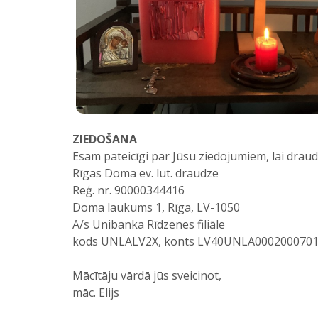
ZIEDOŠANA
Esam pateicīgi par Jūsu ziedojumiem, lai draudz
Rīgas Doma ev. lut. draudze
Reģ. nr. 90000344416
Doma laukums 1, Rīga, LV-1050
A/s Unibanka Rīdzenes filiāle
kods UNLALV2X, konts LV40UNLA000200070
Mācītāju vārdā jūs sveicinot,
māc. Elijs