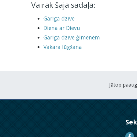
Vairāk šajā sadaļā:
Garīgā dzīve
Diena ar Dievu
Garīgā dzīve ģimenēm
Vakara lūgšana
Jātop paaugs
Se
D