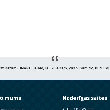
tinātam Cilvēka Dēlam, lai ikvienam, kas Viņam tic, būtu mū
ko mums
Noderīgas saites
LELB mājas lapa
oma draudze