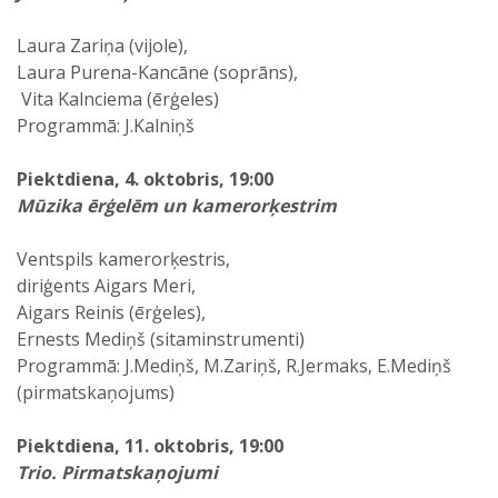
Laura Zariņa (vijole),
Laura Purena-Kancāne (soprāns),
Vita Kalnciema (ērģeles)
Programmā: J.Kalniņš
Piektdiena, 4. oktobris, 19:00
Mūzika ērģelēm un kamerorķestrim
Ventspils kamerorķestris,
diriģents Aigars Meri,
Aigars Reinis (ērģeles),
Ernests Mediņš (sitaminstrumenti)
Programmā: J.Mediņš, M.Zariņš, R.Jermaks, E.Mediņš
(pirmatskaņojums)
Piektdiena, 11. oktobris, 19:00
Trio. Pirmatskaņojumi