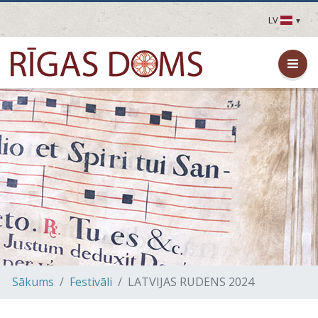
LV
LV
EN
DE
FR
UA
LT
EE
FI
Sākums
Festivāli
LATVIJAS RUDENS 2024