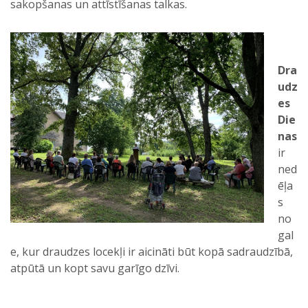
sakopšanas un attīstīšanas talkas.
Dra
udz
es
Die
nas
ir
ned
ēļa
s
no
gal
e, kur draudzes locekļi ir aicināti būt kopā sadraudzībā,
atpūtā un kopt savu garīgo dzīvi.