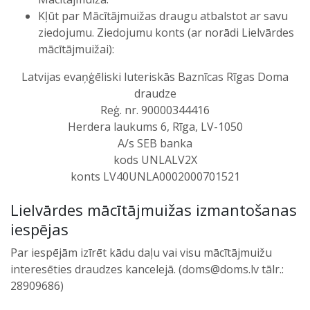
Kļūt par Mācītājmuižas draugu atbalstot ar savu
ziedojumu. Ziedojumu konts (ar norādi Lielvārdes
mācītājmuižai):
Latvijas evaņģēliski luteriskās Baznīcas Rīgas Doma
draudze
Reģ. nr. 90000344416
Herdera laukums 6, Rīga, LV-1050
A/s SEB banka
kods UNLALV2X
konts LV40UNLA0002000701521
Lielvārdes mācītājmuižas izmantošanas
iespējas
Par iespējām izīrēt kādu daļu vai visu mācītājmuižu
interesēties draudzes kancelejā. (doms@doms.lv tālr.:
28909686)