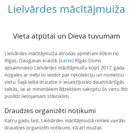
Lielvārdes mācītājmuiža
Vieta atpūtai un Dieva tuvumam
Lielvārdes mācītājmuiža atrodas apmēram 60km no
Rīgas, Daugavas krastā. (
karte
) Rīgas Doms
apsaimnieko Lielvārdes mācītājmuižu kopš 2017. gada
nogales ar mēķi to veidot par rekolekciju un nometņu
vietu. Šajā laika draudze ir iesaistījusies daudzkārtīgās
talkās, lai ar minimāliem līdzekļiem sakoptu šo vietu līdz
puslīdz lietojamam stāvoklim.
Draudzes organizēti notikumi
Katru gadu šeit, Lielvārdes mācītājmuižā notiek vairāki
draudzes organizēti notikumi, kā arī muižas