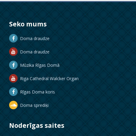
Seko mums
Doma draudze
Doma draudze
Mūzika Rīgas Domā
Riga Cathedral Walcker Organ
Rīgas Doma koris
Doma sprediķi
Noderīgas saites