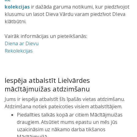
kolekcijas
ir dažāda garuma notikumi, kur piedzīvojot
klusumu un lasot Dieva Vārdu varam piedzīvot DIeva
klātbūtni.
Vairāk informācijas un pieteikšanās:
Diena ar Dievu
Rekolekcijas
Iespēja atbalstīt Lielvārdes
mācītājmuižas atdzimšanu
Jums ir iespēja atbalstīt šīs īpašās vietas atdzimšanu.
Atdzimšana notiek pateicoties visiem atbalstītājiem.
Piedalīties talkās kopā ar citiem Mācītājmuižas
draugiem. Atsūtiet mums epastu un mēs jūs
uzaicināsim uz nākamo darba tikšanos
Mācītājmuižā.