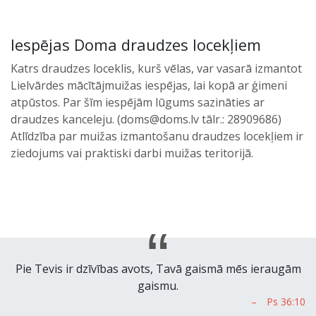
Iespējas Doma draudzes locekļiem
Katrs draudzes loceklis, kurš vēlas, var vasarā izmantot
Lielvārdes mācītājmuižas iespējas, lai kopā ar ģimeni
atpūstos. Par šīm iespējām lūgums sazināties ar
draudzes kanceleju. (doms@doms.lv tālr.: 28909686)
Atlīdzība par muižas izmantošanu draudzes locekļiem ir
ziedojums vai praktiski darbi muižas teritorijā.
Pie Tevis ir dzīvības avots, Tavā gaismā mēs ieraugām
gaismu.