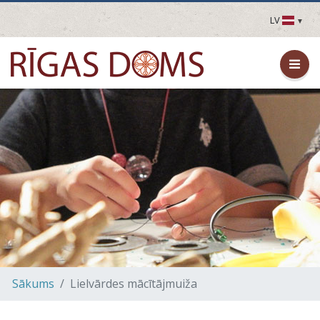
LV
LV
EN
DE
FR
UA
LT
EE
FI
Sākums
Lielvārdes mācītājmuiža