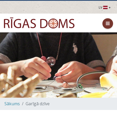
LV
LV
EN
DE
FR
UA
LT
EE
FI
Sākums
Garīgā dzīve