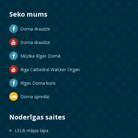
Seko mums
Doma draudze
Doma draudze
Mūzika Rīgas Domā
Riga Cathedral Walcker Organ
Rīgas Doma koris
Doma sprediķi
Noderīgas saites
LELB mājas lapa