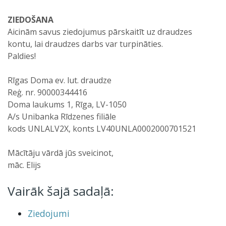
ZIEDOŠANA
Aicinām savus ziedojumus pārskaitīt uz draudzes
kontu, lai draudzes darbs var turpināties.
Paldies!
Rīgas Doma ev. lut. draudze
Reģ. nr. 90000344416
Doma laukums 1, Rīga, LV-1050
A/s Unibanka Rīdzenes filiāle
kods UNLALV2X, konts LV40UNLA0002000701521
Mācītāju vārdā jūs sveicinot,
māc. Elijs
Vairāk šajā sadaļā:
Ziedojumi