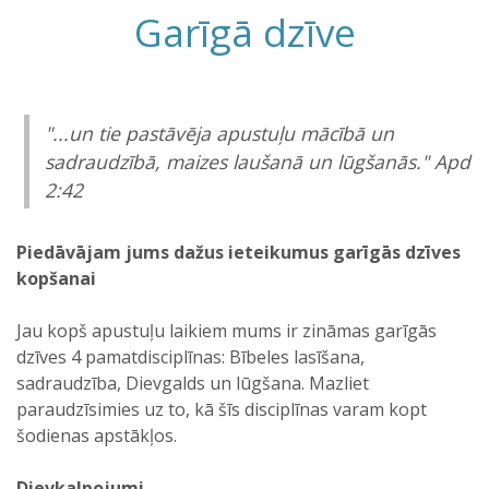
Garīgā dzīve
"...un tie pastāvēja apustuļu mācībā un
sadraudzībā, maizes laušanā un lūgšanās." Apd
2:42
Piedāvājam jums dažus ieteikumus garīgās dzīves
kopšanai
Jau kopš apustuļu laikiem mums ir zināmas garīgās
dzīves 4 pamatdisciplīnas: Bībeles lasīšana,
sadraudzība, Dievgalds un lūgšana. Mazliet
paraudzīsimies uz to, kā šīs disciplīnas varam kopt
šodienas apstākļos.
Dievkalpojumi