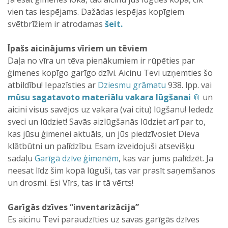
vien tas iespējams. Dažādas iespējas kopīgiem
svētbrīžiem ir atrodamas
šeit.
Īpašs aicinājums vīriem un tēviem
Daļa no vīra un tēva pienākumiem ir rūpēties par
ģimenes kopīgo garīgo dzīvi. Aicinu Tevi uzņemties šo
atbildību! Iepazīsties ar
Dziesmu grāmatu
938. lpp. vai
mūsu sagatavoto materiālu vakara lūgšanai
un
aicini visus savējos uz vakara (vai citu) lūgšanu! Iededz
sveci un lūdziet! Savās aizlūgšanās lūdziet arī par to,
kas jūsu ģimenei aktuāls, un jūs piedzīvosiet Dieva
klātbūtni un palīdzību. Esam izveidojuši atsevišķu
sadaļu
Garīgā dzīve ģimenēm
, kas var jums palīdzēt. Ja
neesat līdz šim kopā lūguši, tas var prasīt saņemšanos
un drosmi. Esi Vīrs, tas ir tā vērts!
Garīgās dzīves “inventarizācija”
Es aicinu Tevi paraudzīties uz savas garīgās dzīves