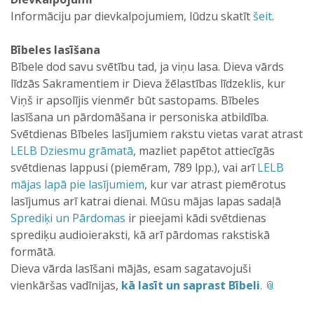
Informāciju par dievkalpojumiem, lūdzu skatīt
šeit
.
Bībeles lasīšana
Bībele dod savu svētību tad, ja viņu lasa. Dieva vārds
līdzās Sakramentiem ir Dieva žēlastības līdzeklis, kur
Viņš ir apsolījis vienmēr būt sastopams. Bībeles
lasīšana un pārdomāšana ir personiska atbildība.
Svētdienas Bībeles lasījumiem rakstu vietas varat atrast
LELB Dziesmu grāmatā
, mazliet papētot attiecīgās
svētdienas lappusi (piemēram, 789 lpp.), vai arī
LELB
mājas lapā pie lasījumiem
, kur var atrast piemērotus
lasījumus arī katrai dienai. Mūsu mājas lapas sadaļā
Sprediķi un Pārdomas
ir pieejami kādi svētdienas
sprediķu audioieraksti, kā arī pārdomas rakstiskā
formātā.
Dieva vārda lasīšani mājās, esam sagatavojuši
vienkāršas vadīnijas,
kā lasīt un saprast Bībeli
.