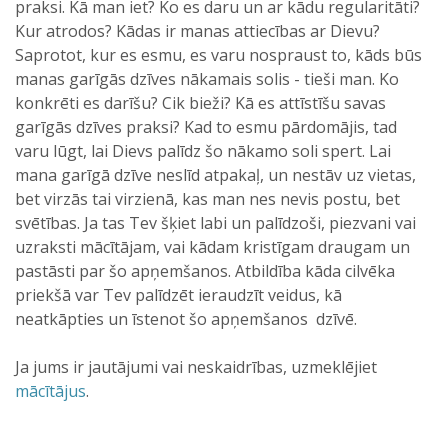
praksi. Kā man iet? Ko es daru un ar kādu regularitāti?
Kur atrodos? Kādas ir manas attiecības ar Dievu?
Saprotot, kur es esmu, es varu nospraust to, kāds būs
manas garīgās dzīves nākamais solis - tieši man. Ko
konkrēti es darīšu? Cik bieži? Kā es attīstīšu savas
garīgās dzīves praksi? Kad to esmu pārdomājis, tad
varu lūgt, lai Dievs palīdz šo nākamo soli spert. Lai
mana garīgā dzīve neslīd atpakaļ, un nestāv uz vietas,
bet virzās tai virzienā, kas man nes nevis postu, bet
svētības. Ja tas Tev šķiet labi un palīdzoši, piezvani vai
uzraksti mācītājam, vai kādam kristīgam draugam un
pastāsti par šo apņemšanos. Atbildība kāda cilvēka
priekšā var Tev palīdzēt ieraudzīt veidus, kā
neatkāpties un īstenot šo apņemšanos dzīvē.
Ja jums ir jautājumi vai neskaidrības, uzmeklējiet
mācītājus
.