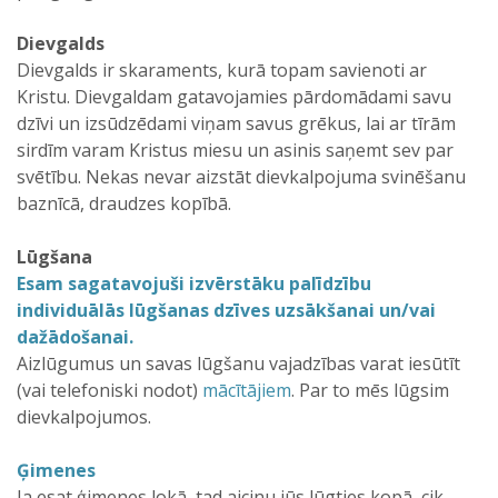
Dievgalds
Dievgalds ir skaraments, kurā topam savienoti ar
Kristu. Dievgaldam gatavojamies pārdomādami savu
dzīvi un izsūdzēdami viņam savus grēkus, lai ar tīrām
sirdīm varam Kristus miesu un asinis saņemt sev par
svētību. Nekas nevar aizstāt dievkalpojuma svinēšanu
baznīcā, draudzes kopībā.
Lūgšana
Esam sagatavojuši izvērstāku palīdzību
individuālās lūgšanas dzīves uzsākšanai un/vai
dažādošanai.
Aizlūgumus un savas lūgšanu vajadzības varat iesūtīt
(vai telefoniski nodot)
mācītājiem
. Par to mēs lūgsim
dievkalpojumos.
Ģimenes
Ja esat ģimenes lokā, tad aicinu jūs lūgties kopā, cik