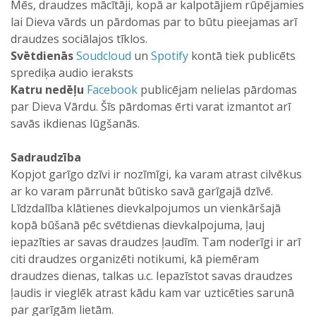
Mēs, draudzes mācītāji, kopā ar kalpotājiem rūpējamies
lai Dieva vārds un pārdomas par to būtu pieejamas arī
draudzes sociālajos tīklos.
Svētdienās
Soudcloud
un
Spotify
kontā tiek publicēts
sprediķa audio ieraksts
Katru nedēļu
Facebook
publicējam nelielas pārdomas
par Dieva Vārdu. Šīs pārdomas ērti varat izmantot arī
savās ikdienas lūgšanās.
Sadraudzība
Kopjot garīgo dzīvi ir nozīmīgi, ka varam atrast cilvēkus
ar ko varam pārrunāt būtisko savā garīgajā dzīvē.
Līdzdalība klātienes dievkalpojumos un vienkāršajā
kopā būšanā pēc svētdienas dievkalpojuma, ļauj
iepazīties ar savas draudzes ļaudīm. Tam noderīgi ir arī
citi draudzes organizēti notikumi, kā piemēram
draudzes dienas, talkas u.c. Iepazīstot savas draudzes
ļaudis ir vieglēk atrast kādu kam var uzticēties sarunā
par garīgām lietām.