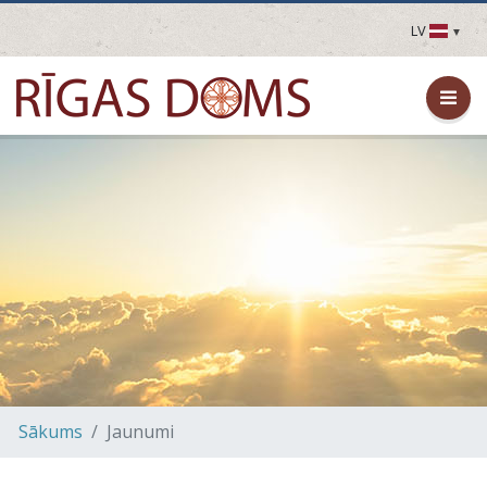
LV
LV
EN
DE
FR
UA
LT
EE
FI
Sākums
Jaunumi