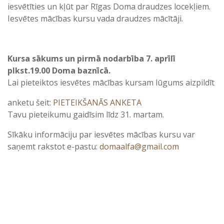
iesvētīties un kļūt par Rīgas Doma draudzes locekļiem.
Iesvētes mācības kursu vada draudzes mācītāji.
Kursa sākums un pirmā nodarbība 7. aprīlī
plkst.19.00 Doma baznīcā.
Lai pieteiktos iesvētes mācības kursam lūgums aizpildīt
anketu šeit:
PIETEIKŠANĀS ANKETA
Tavu pieteikumu gaidīsim līdz 31. martam.
Sīkāku informāciju par iesvētes mācības kursu var
saņemt rakstot e-pastu:
domaalfa@gmail.com