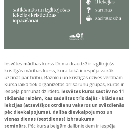
Iesvētes mācības kurss Doma draudzē ir izglītojošs
kristīgās mācības kurss, kura laikā ir iespēja vairāk
uzzināt par ticību, Baznīcu un kristīgās dzīves vērtībām.
Kursa laikā tiek organizētas arī sarunu grupas, kurās ir
iespēja pārrunāt dzirdēto.
Iesvētes kurss sastāv no 11
tikšanās reizēm, kas sadalītas trīs daļās - klātienes
lekcijas (atsevišķos otrdienu vakaros un svētdienās
pēc dievkalpojuma), dalība dievkalpojumos un
vienas dienas (sestdienas) izbraukuma
seminārs.
Pēc kursa beigām dalībniekiem ir iespēja