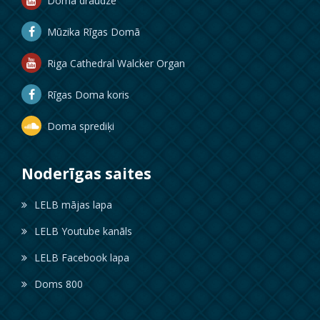
Doma draudze
Mūzika Rīgas Domā
Riga Cathedral Walcker Organ
Rīgas Doma koris
Doma sprediķi
Noderīgas saites
LELB mājas lapa
LELB Youtube kanāls
LELB Facebook lapa
Doms 800