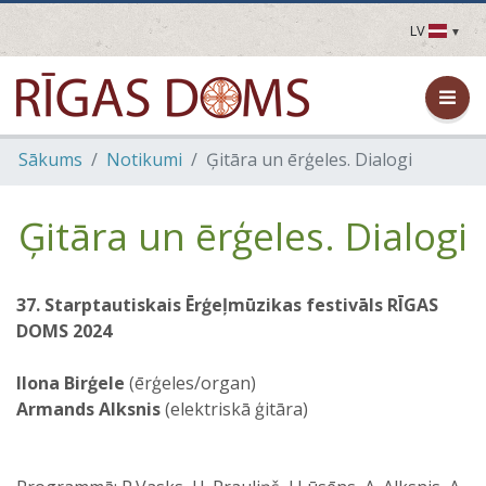
LV
LV
EN
DE
FR
Sākums
Notikumi
Ģitāra un ērģeles. Dialogi
UA
LT
EE
Ģitāra un ērģeles. Dialogi
FI
37. Starptautiskais Ērģeļmūzikas festivāls RĪGAS
DOMS 2024
Ilona Birģele
(ērģeles/organ)
Armands Alksnis
(elektriskā ģitāra)