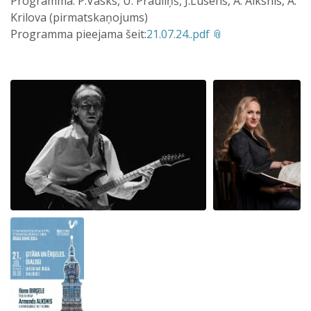
Programmā: P.Vasks, U. Prauliņš, J.Lūsēns, A. Alksnis, A.
Krilova (pirmatskaņojums)
Programma pieejama šeit:
21.07.24..pdf