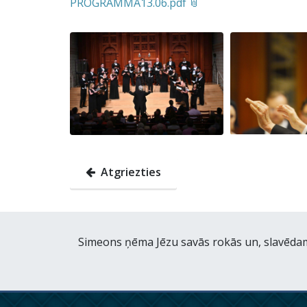
PROGRAMMA13.06.pdf
Atgriezties
Simeons ņēma Jēzu savās rokās un, slavēdams 