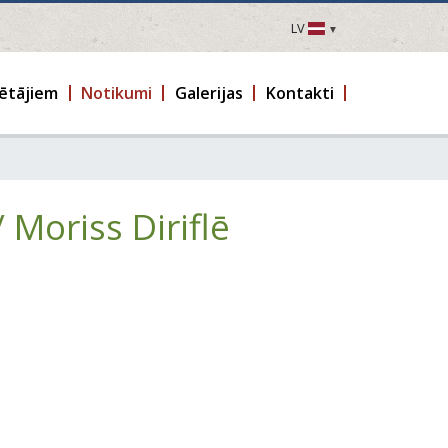
LV
LV
EN
ētājiem
Notikumi
Galerijas
Kontakti
DE
FR
UA
LT
Moriss Diriflē
EE
FI