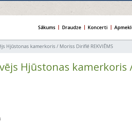
Sākums
Draudze
Koncerti
Apmekl
s Hjūstonas kamerkoris / Moriss Diriflē REKVIĒMS
js Hjūstonas kamerkoris / 
ē