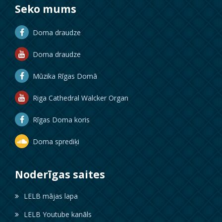
Seko mums
Doma draudze
Doma draudze
Mūzika Rīgas Domā
Riga Cathedral Walcker Organ
Rīgas Doma koris
Doma sprediķi
Noderīgas saites
LELB mājas lapa
LELB Youtube kanāls