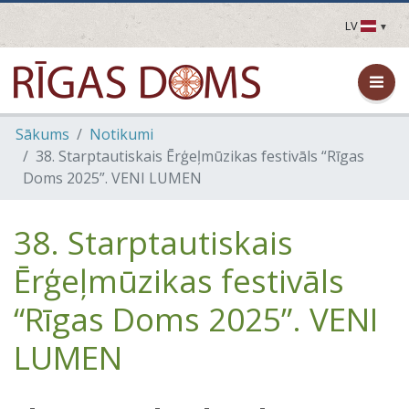
LV
LV
EN
DE
FR
Sākums
Notikumi
UA
38. Starptautiskais Ērģeļmūzikas festivāls “Rīgas
LT
Doms 2025”. VENI LUMEN
EE
FI
38. Starptautiskais
Ērģeļmūzikas festivāls
“Rīgas Doms 2025”. VENI
LUMEN