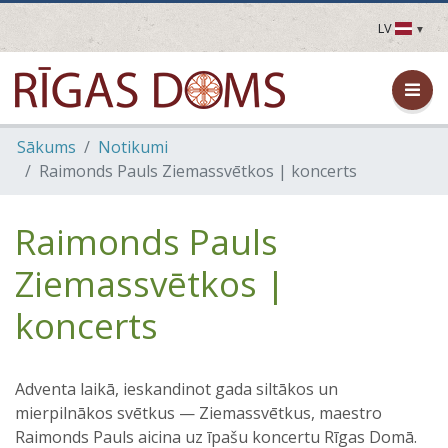
LV
LV
EN
DE
FR
Sākums
Notikumi
UA
Raimonds Pauls Ziemassvētkos | koncerts
LT
EE
FI
Raimonds Pauls
Ziemassvētkos |
koncerts
Adventa laikā, ieskandinot gada siltākos un
mierpilnākos svētkus — Ziemassvētkus, maestro
Raimonds Pauls aicina uz īpašu koncertu Rīgas Domā.