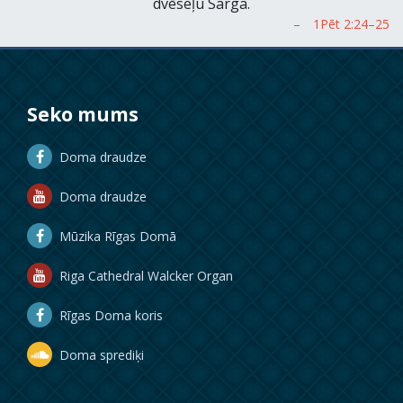
dvēseļu Sarga.
Seko mums
Doma draudze
Doma draudze
Mūzika Rīgas Domā
Riga Cathedral Walcker Organ
Rīgas Doma koris
Doma sprediķi