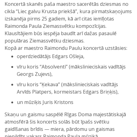
Koncertā skanēs paša maestro sacerētās dziesmas no
cikla “Liec galvu Krusta priekšā”, kura pirmatskaņojums
izskanēja pirms 25 gadiem, kā arī citas iemīļotas
Raimonda Paula Ziemassvētku kompozīcijas.
Klausītājiem būs iespēja baudīt arī dažas pasaulē
populāras Ziemassvētku dziesmas.
Kopā ar maestro Raimondu Paulu koncertā uzstāsies:
operdziedātājs Edgars Ošleja,
vīru koris “Absolventi” (mākslinieciskais vadītājs
Georgs Zujevs),
vīru koris “Ķekava” (mākslinieciskais vadītājs
Arvīds Platpers, kormeistars Edgars Briņķis),
un mūziķis Juris Kristons
Skaņu un gaismu saspēlē Rīgas Doma majestātiskajā
atmosfērā šis koncerts solās būt īpašs svētku
gaidīšanas brīdis — miera, pārdomu un gaismas
piepildīts vakars Raimonda Paula mūzikā.