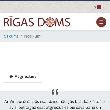
LV
LV
EN
DE
FR
Sākums
Notikumi
UA
LT
EE
FI
Atgriezties
Ar Viņa brūcēm jūs esat dziedināti. Jūs bijāt kā klīstošas
avis, bet tagad esat atgriezušies pie sava Gana un