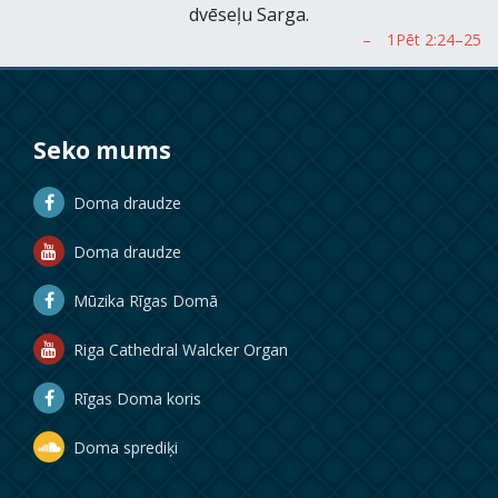
dvēseļu Sarga.
Seko mums
Doma draudze
Doma draudze
Mūzika Rīgas Domā
Riga Cathedral Walcker Organ
Rīgas Doma koris
Doma sprediķi