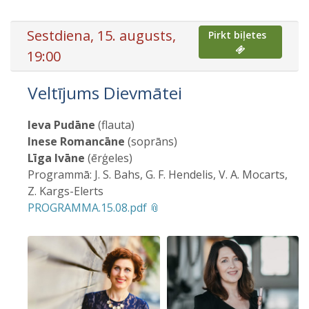
Sestdiena, 15. augusts,
Pirkt biļetes
19:00
Veltījums Dievmātei
Ieva Pudāne
(flauta)
Inese Romancāne
(soprāns)
Līga Ivāne
(ērģeles)
Programmā: J. S. Bahs, G. F. Hendelis, V. A. Mocarts,
Z. Kargs-Elerts
PROGRAMMA.15.08.pdf