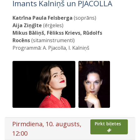
Imants Kalniņš un PJACOLLA
Katrīna Paula Felsberga
(soprāns)
Aija Ziņģīte
(ērģeles)
Mikus Bāliņš, Fēlikss Krievs, Rūdolfs
Rocēns
(sitaminstrumenti)
Programmā: A. Pjacolla, I. Kalniņš
Pirmdiena, 10. augusts,
Pirkt biļetes
12:00