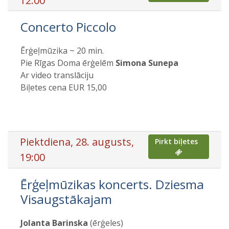
12:00
Concerto Piccolo
Ērģeļmūzika ~ 20 min.
Pie Rīgas Doma ērģelēm
Simona Sunepa
Ar video translāciju
Biļetes cena EUR 15,00
Piektdiena, 28. augusts,
Pirkt biļetes
19:00
Ērģeļmūzikas koncerts. Dziesma
Visaugstākajam
Jolanta Barinska
(ērģeles)