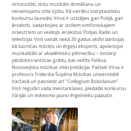
virtuozitāti, dziļu muzikālo domāšanu un
nevainojamu stila izjūtu. Kā vairāku starptautisku
konkursu laureāts Virva ir uzstājies gan Polijā, gan
ārvalstīs, sadarbojies ar izciliem simfoniskajiem
orķestriem un veidojis ierakstus Polijas Radio un
televīzijai. Viņš vairāk nekā 20 gadus aktīvi darbojas
kā baznīcas mūziķis un ērģeļu eksperts, apvienojot
muzikalitāti ar akadēmisku pētniecību – tostarp
pēcdoktorantūras grādu, kas veltīts Feliksa
Novoveijska mūzikas interpretācijai. Pašlaik Virva ir
profesors Friderika Šopēna Mūzikas universitātē
Varšavā un pasniedz arī ''Collegium Bobolanum''.
Viņš regulāri vada meistarklases, piedalās konkursu
žūrijās un iedvesmo jauno ērģelnieku paaudzi.