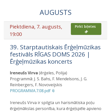
AUGUSTS
Piektdiena, 7. augusts,
Pirkt biļetes
19:00
39. Starptautiskais Ērģeļmūzikas
festivāls RĪGAS DOMS 2026 |
Ērģeļmūzikas koncerts
Ireneušs Virva
(ērģeles, Polija)
Programmā: J. S. Bahs, F. Mendelsons, J. G.
Reinbergers, F. Novoveijskis
PROGRAMMA.7.08.pdf
Ireneušs Virva ir spilgta un harismātiska poļu
ērģeļmākslas personība, kura ērģeļspēle apvieno