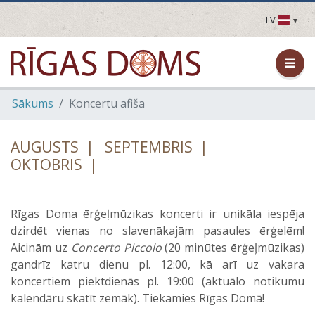
LV
LV
EN
DE
FR
Sākums
Koncertu afiša
UA
LT
EE
AUGUSTS |
SEPTEMBRIS |
FI
OKTOBRIS |
Rīgas Doma ērģeļmūzikas koncerti ir unikāla iespēja
dzirdēt vienas no slavenākajām pasaules ērģelēm!
Aicinām uz
Concerto Piccolo
(20 minūtes ērģeļmūzikas)
gandrīz katru dienu pl. 12:00, kā arī uz vakara
koncertiem piektdienās pl. 19:00 (aktuālo notikumu
kalendāru skatīt zemāk). Tiekamies Rīgas Domā!