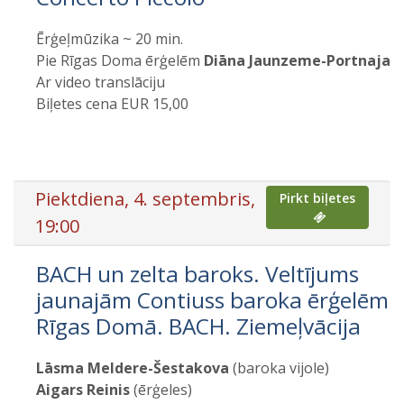
Ērģeļmūzika ~ 20 min.
Pie Rīgas Doma ērģelēm
Diāna Jaunzeme-Portnaja
Ar video translāciju
Biļetes cena EUR 15,00
Piektdiena, 4. septembris,
Pirkt biļetes
19:00
BACH un zelta baroks. Veltījums
jaunajām Contiuss baroka ērģelēm
Rīgas Domā. BACH. Ziemeļvācija
Lāsma Meldere-Šestakova
(baroka vijole)
Aigars Reinis
(ērģeles)