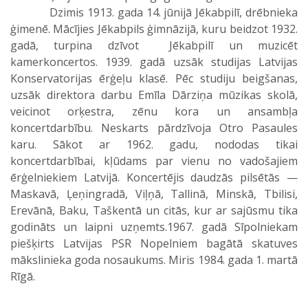
Dzimis 1913. gada 14. jūnijā Jēkabpilī, drēbnieka
ģimenē. Mācījies Jēkabpils ģimnāzijā, kuru beidzot 1932.
gadā, turpina dzīvot Jēkabpilī un muzicēt
kamerkoncertos. 1939. gadā uzsāk studijas Latvijas
Konservatorijas ērģeļu klasē. Pēc studiju beigšanas,
uzsāk direktora darbu Emīla Dārziņa mūzikas skolā,
veicinot orķestra, zēnu kora un ansambļa
koncertdarbību. Neskarts pārdzīvoja Otro Pasaules
karu. Sākot ar 1962. gadu, nododas tikai
koncertdarbībai, kļūdams par vienu no vadošajiem
ērģelniekiem Latvijā. Koncertējis daudzās pilsētās —
Maskavā, Ļeņingradā, Viļņā, Tallinā, Minskā, Tbilisi,
Erevānā, Baku, Taškentā un citās, kur ar sajūsmu tika
godināts un laipni uzņemts.1967. gadā Sīpolniekam
piešķirts Latvijas PSR Nopelniem bagātā skatuves
mākslinieka goda nosaukums. Miris 1984. gada 1. martā
Rīgā.