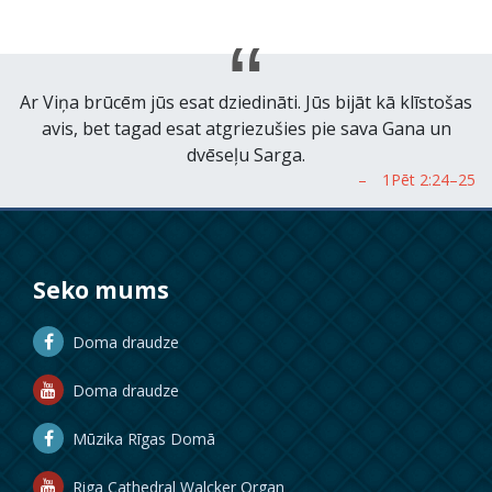
Ar Viņa brūcēm jūs esat dziedināti. Jūs bijāt kā klīstošas
avis, bet tagad esat atgriezušies pie sava Gana un
dvēseļu Sarga.
Seko mums
Doma draudze
Doma draudze
Mūzika Rīgas Domā
Riga Cathedral Walcker Organ