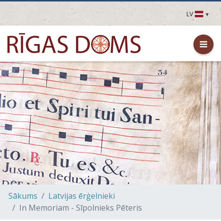
LV
LV
EN
DE
FR
UA
LT
EE
FI
Sākums
Latvijas ērģelnieki
In Memoriam - Sīpolnieks Pēteris