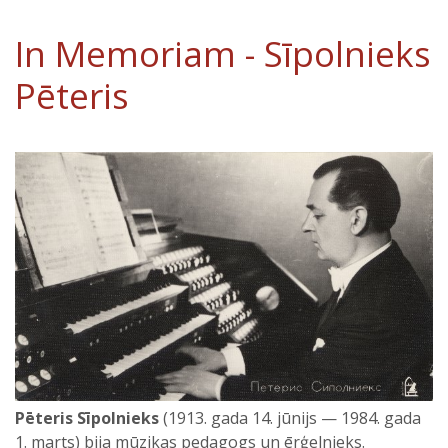
In Memoriam - Sīpolnieks
Pēteris
Pēteris Sīpolnieks
(1913. gada 14. jūnijs — 1984. gada
1. marts) bija mūzikas pedagogs un ērģelnieks.