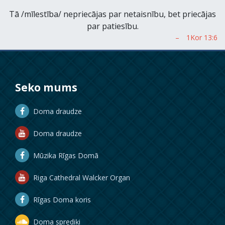
Tā /mīlestība/ nepriecājas par netaisnību, bet priecājas
par patiesību.
Seko mums
Doma draudze
Doma draudze
Mūzika Rīgas Domā
Riga Cathedral Walcker Organ
Rīgas Doma koris
Doma sprediķi