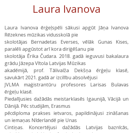
Laura Ivanova
Laura Ivanova ērģeļspēli sākusi apgūt Jāņa Ivanova
Rēzeknes mūzikas vidusskolā pie
skolotājas Bernadetas Everses, vēlāk Gunas Kises,
paralēli apgūstot arī kora diriģēšanu pie
skolotāja Ērika Čudara. 2018. gadā ieguvusi bakalaura
grādu Jāzepa Vītola Latvijas Mūzikas
akadēmijā, prof. Tālivalža Dekšņa ērģeļu klasē,
savukārt 2021. gadā ar izcilību absolvējusi
JVLMA maģistrantūru profesores Larisas Bulavas
ērģeļu klasē.
Piedalījusies dažādās meistarklasēs Igaunijā, Vācijā un
Dānijā. Pēc studijām, Erasmus
pēcdiploma prakses ietvaros, papildinājusi zināšanas
un iemaņas Nīderlandē pie Unas
Cintiņas. Koncertējusi dažādās Latvijas baznīcās,