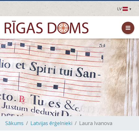
LV
LV
EN
DE
FR
UA
LT
EE
FI
Sākums
Latvijas ērģelnieki
Laura Ivanova