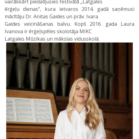
vairākkārt piedalījusies festivālā „Latgales
ērģeļu dienas“, kura ietvaros 2014. gadā saņēmusi
mācītāju Dr. Anitas Gaides un prāv. Ivara
Gaides veicināšanas balvu. Kopš 2016. gada Laura
Ivanova ir ērģeļspēles skolotāja MIKC
Latgales Mūzikas un mākslas vidusskolā.