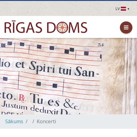
LV
LV
EN
DE
FR
UA
LT
EE
FI
Sākums
Koncerti