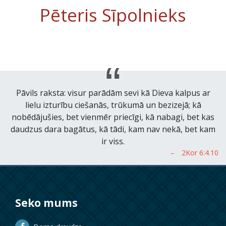
Pēteris Sīpolnieks
Pāvils raksta: visur parādām sevi kā Dieva kalpus ar
lielu izturību ciešanās, trūkumā un bezizejā; kā
nobēdājušies, bet vienmēr priecīgi, kā nabagi, bet kas
daudzus dara bagātus, kā tādi, kam nav nekā, bet kam
ir viss.
Seko mums