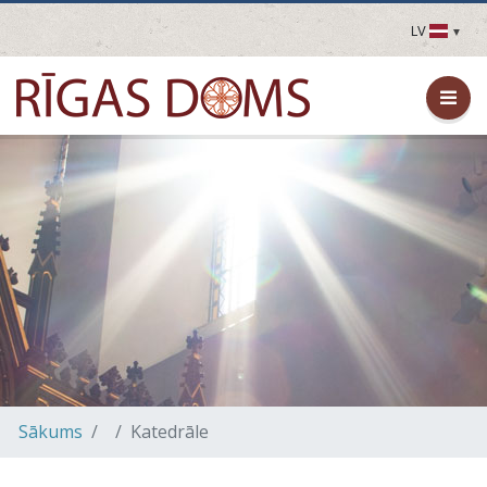
LV
LV
EN
DE
FR
UA
LT
EE
FI
Sākums
Katedrāle