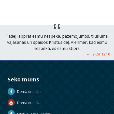
Tādēļ labprāt esmu nespēkā, pazemojumos, trūkumā,
vajāšanās un spaidos Kristus dēļ. Vienmēr, kad esmu
nespēkā, es esmu stiprs.
Seko mums
Doma draudze
Doma draudze
Mūzika Rīgas Domā