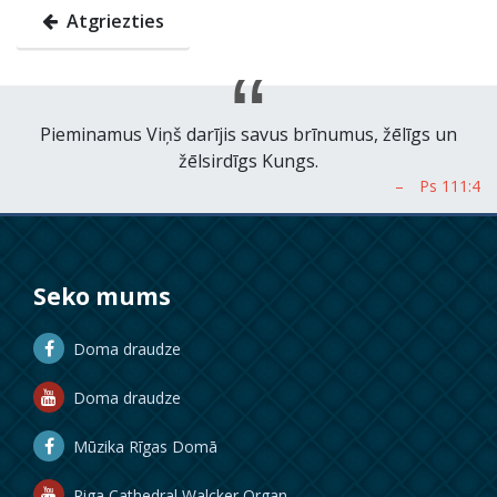
Atgriezties
Pieminamus Viņš darījis savus brīnumus, žēlīgs un
žēlsirdīgs Kungs.
Seko mums
Doma draudze
Doma draudze
Mūzika Rīgas Domā
Riga Cathedral Walcker Organ