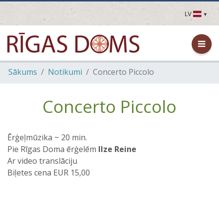
LV
LV
EN
DE
FR
Sākums
Notikumi
Concerto Piccolo
UA
LT
EE
Concerto Piccolo
FI
Ērģeļmūzika ~ 20 min.
Pie Rīgas Doma ērģelēm
Ilze Reine
Ar video translāciju
Biļetes cena EUR 15,00