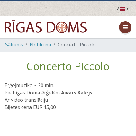
LV
LV
EN
DE
FR
Sākums
Notikumi
Concerto Piccolo
UA
LT
EE
Concerto Piccolo
FI
Ērģeļmūzika ~ 20 min.
Pie Rīgas Doma ērģelēm
Aivars Kalējs
Ar video translāciju
Biļetes cena EUR 15,00