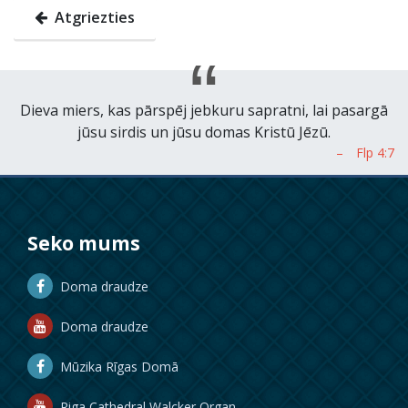
Atgriezties
Dieva miers, kas pārspēj jebkuru sapratni, lai pasargā
jūsu sirdis un jūsu domas Kristū Jēzū.
Seko mums
Doma draudze
Doma draudze
Mūzika Rīgas Domā
Riga Cathedral Walcker Organ