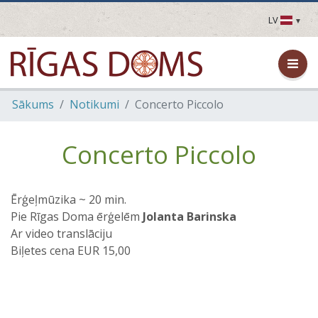
LV
LV
EN
DE
FR
Sākums
Notikumi
Concerto Piccolo
UA
LT
EE
Concerto Piccolo
FI
Ērģeļmūzika ~ 20 min.
Pie Rīgas Doma ērģelēm
Jolanta Barinska
Ar video translāciju
Biļetes cena EUR 15,00