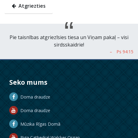
Atgriezties
Pie taisnības atgriezīsies tiesa un Viņam pakaļ – visi
sirdsskaidrie!
Seko mums
Doma draudze
Doma draudze
Mūzika Rīgas Domā
Riga Cathedral Walcker Organ