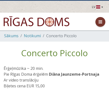
LV
LV
EN
DE
FR
Sākums
Notikumi
Concerto Piccolo
UA
LT
EE
Concerto Piccolo
FI
Ērģeļmūzika ~ 20 min.
Pie Rīgas Doma ērģelēm
Diāna Jaunzeme-Portnaja
Ar video translāciju
Biļetes cena EUR 15,00