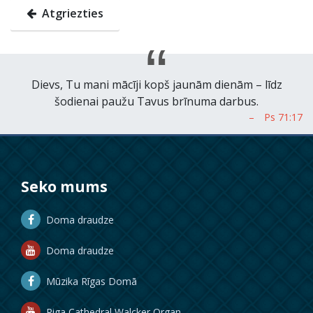
Atgriezties
Dievs, Tu mani mācīji kopš jaunām dienām – līdz
šodienai paužu Tavus brīnuma darbus.
Seko mums
Doma draudze
Doma draudze
Mūzika Rīgas Domā
Riga Cathedral Walcker Organ