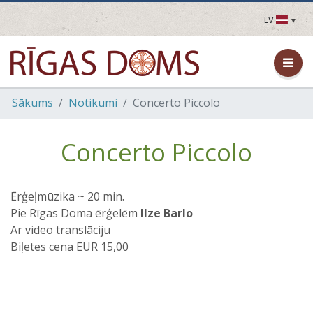
LV
LV
EN
DE
FR
Sākums
Notikumi
Concerto Piccolo
UA
LT
EE
Concerto Piccolo
FI
Ērģeļmūzika ~ 20 min.
Pie Rīgas Doma ērģelēm
Ilze Barlo
Ar video translāciju
Biļetes cena EUR 15,00