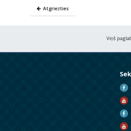
Atgriezties
Viņš paglab
Se
D
D
M
R