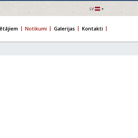
LV
LV
EN
ētājiem
Notikumi
Galerijas
Kontakti
DE
FR
UA
LT
EE
FI