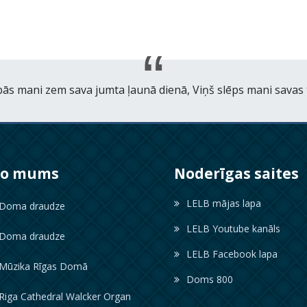
ās mani zem sava jumta ļaunā dienā, Viņš slēps mani savas t
ko mums
Noderīgas saites
LELB mājas lapa
oma draudze
LELB Youtube kanāls
oma draudze
LELB Facebook lapa
ūzika Rīgas Domā
Doms 800
iga Cathedral Walcker Organ