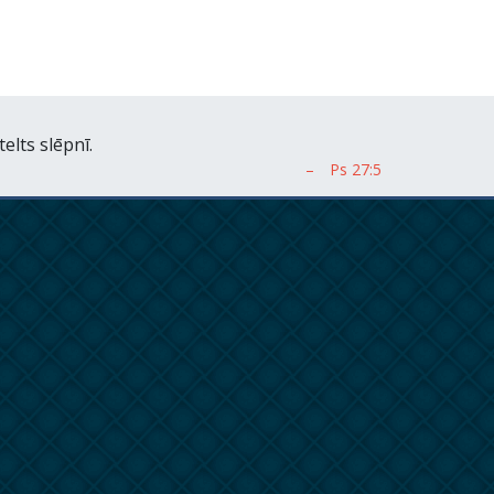
elts slēpnī.