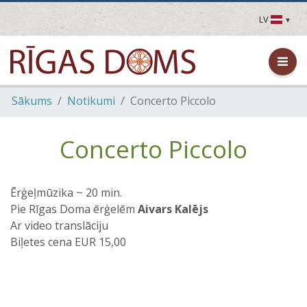
LV
LV
EN
DE
FR
Sākums
Notikumi
Concerto Piccolo
UA
LT
EE
Concerto Piccolo
FI
Ērģeļmūzika ~ 20 min.
Pie Rīgas Doma ērģelēm
Aivars Kalējs
Ar video translāciju
Biļetes cena EUR 15,00