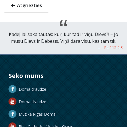
Atgriezties
Kādēļ lai saka tautas: kur, kur tad ir viņu Dievs?! – Jo
mūsu Dievs ir Debesīs, Viņš dara visu, kas tam tīk.
Seko mums
Doma draudze
Doma draudze
Mūzika Rīgas Domā
Riga Cathedral Walcker Organ