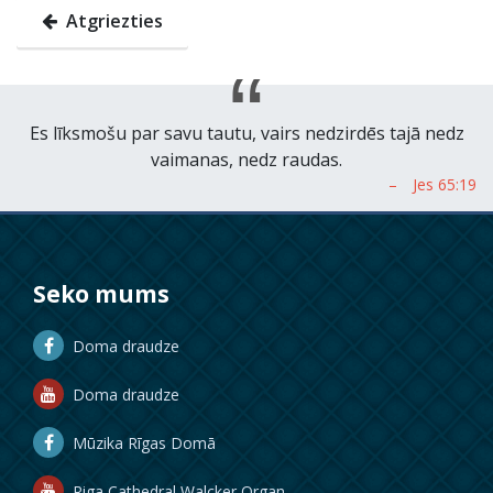
Atgriezties
Es līksmošu par savu tautu, vairs nedzirdēs tajā nedz
vaimanas, nedz raudas.
Seko mums
Doma draudze
Doma draudze
Mūzika Rīgas Domā
Riga Cathedral Walcker Organ