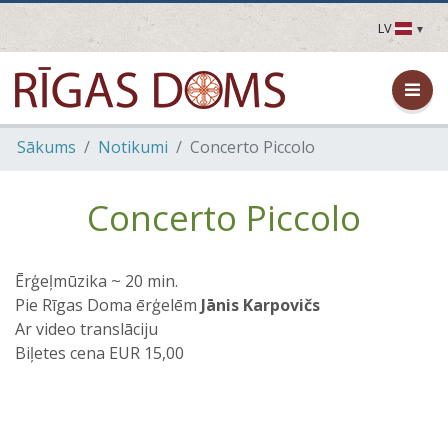
LV
LV
EN
DE
FR
Sākums
Notikumi
Concerto Piccolo
UA
LT
EE
Concerto Piccolo
FI
Ērģeļmūzika ~ 20 min.
Pie Rīgas Doma ērģelēm
Jānis Karpovičs
Ar video translāciju
Biļetes cena EUR 15,00