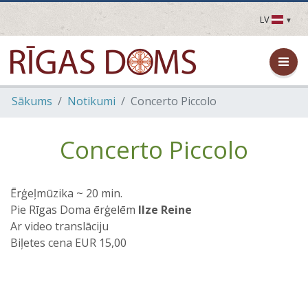
LV
LV
EN
DE
FR
Sākums
Notikumi
Concerto Piccolo
UA
LT
EE
Concerto Piccolo
FI
Ērģeļmūzika ~ 20 min.
Pie Rīgas Doma ērģelēm
Ilze Reine
Ar video translāciju
Biļetes cena EUR 15,00