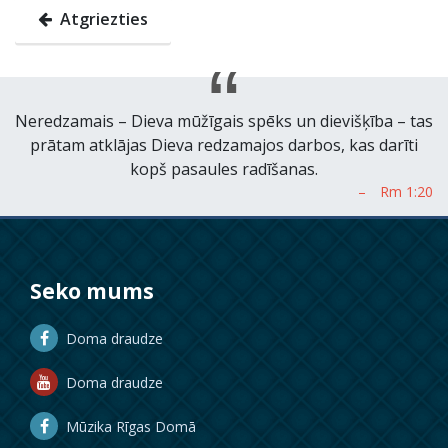
Atgriezties
Neredzamais – Dieva mūžīgais spēks un dievišķība – tas
prātam atklājas Dieva redzamajos darbos, kas darīti
kopš pasaules radīšanas.
Seko mums
Doma draudze
Doma draudze
Mūzika Rīgas Domā